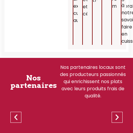
traditionnel.
à
expérience
mémorab
et
notr
culinaire
célébrations.
savo
authentique.
faire
en
cuiss
Nos partenaires locaux sont
des producteurs passionnés
Nos
qui enrichissent nos plats
partenaires
avec leurs produits frais de
qualité.