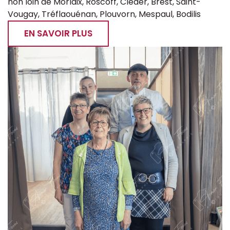
non loin de Morlaix, Roscoff, Cléder, Brest, Saint-
Vougay, Tréflaouénan, Plouvorn, Mespaul, Bodilis
EN SAVOIR PLUS