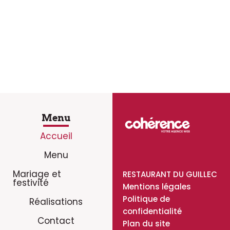
Nous sommes présents sur
Facebook !
Restez informé de nos dernières actualités,
événements spéciaux et offres exclusives en nous
suivant sur Facebook dès aujourd’hui.
SUIVEZ-NOUS
Menu
Accueil
Menu
Mariage et
RESTAURANT DU GUILLEC
festivité
Mentions légales
Politique de
Réalisations
confidentialité
Contact
Plan du site