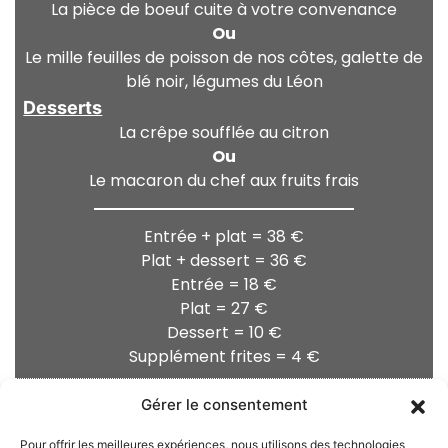
La pièce de boeuf cuite à votre convenance
Ou
Le mille feuilles de poisson de nos côtes, galette de
blé noir, légumes du Léon
Desserts
La crêpe soufflée au citron
Ou
Le macaron du chef aux fruits frais
Entrée + plat = 38 €
Plat + dessert = 36 €
Entrée = 18 €
Plat = 27 €
Dessert = 10 €
Supplément frites = 4 €
Gérer le consentement
Menu
Pour offrir les meilleures expériences, nous utilisons des technologies