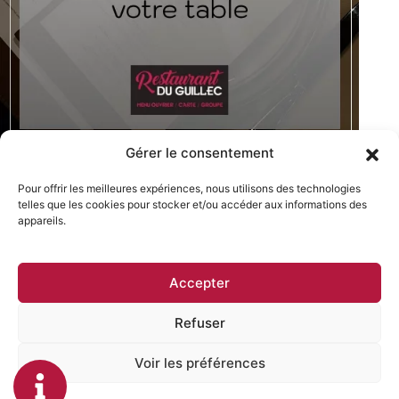
Gérer le consentement
Menu
Pour offrir les meilleures expériences, nous utilisons des technologies
telles que les cookies pour stocker et/ou accéder aux informations des
Accueil
appareils.
Menu
Accepter
Mariage et
RESTAURANT DU GUILLEC
festivité
Mentions légales
Refuser
Politique de
Réalisations
confidentialité
Voir les préférences
Contact
Plan du site